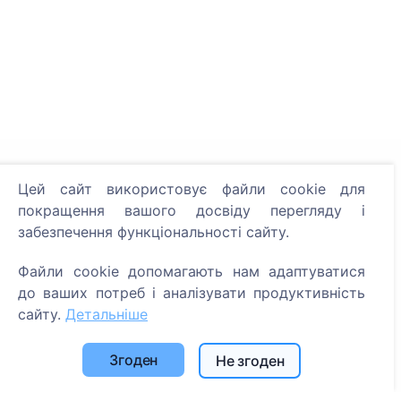
Інформація
Цей сайт використовує файли cookie для
покращення вашого досвіду перегляду і
Про CEMETY
забезпечення функціональності сайту.
Часто задавані питання
Події
Файли cookie допомагають нам адаптуватися
до ваших потреб і аналізувати продуктивність
Список муніципалітетів та користувачів
сайту.
Детальніше
Політика конфіденційності
Політика платежів
Згоден
Не згоден
Налаштування файлів cookie