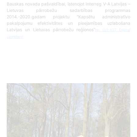
Bauskas novada pašvaldībai, īstenojot Interreg V-A Latvijas –
Lietuvas pārrobežu sadarbības programmas
2014.-2020.gadam projektu “Kapsētu administratīvo
pakalpojumu efektivitātes un pieejamības uzlabošana
Latvijas un Lietuvas pārrobežu reģionos”
Nr. LLI-437 Digital
cemetery