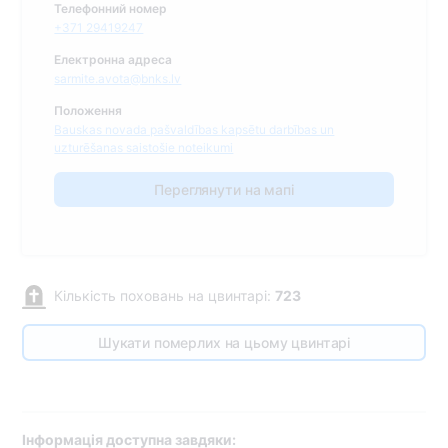
Телефонний номер
+371 29419247
Електронна адреса
sarmite.avota@bnks.lv
Положення
Bauskas novada pašvaldības kapsētu darbības un
uzturēšanas saistošie noteikumi
Переглянути на мапі
Кількість поховань на цвинтарі:
723
Шукати померлих на цьому цвинтарі
Інформація доступна завдяки: