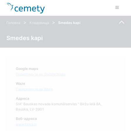
>
>
Головна
Кладовища
Smedes kapi
Smedes kapi
Google maps
Переглянути на Google Maps
Waze
Переглянути на Waze
Адреса
SIA” Bauskas novada komunālserviss “ Biržu ielā 8A,
Bauska, LV-3901
Веб-адреса
www.bnks.lv