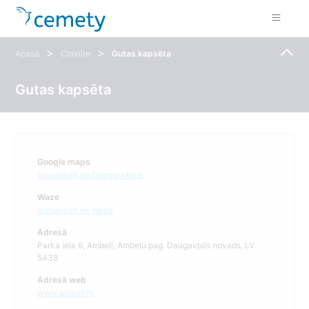
>
>
Acasă
Cimitire
Gutas kapsēta
Gutas kapsēta
Google maps
Vizualizați pe Google Maps
Waze
Vizualizați pe Waze
Adresă
Parka iela 6, Ambeļi, Ambeļu pag. Daugavpils novads, LV
5438
Adresă web
www.ambeli.lv