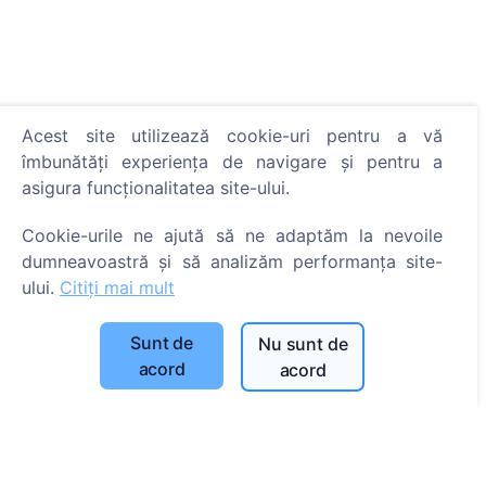
Acest site utilizează cookie-uri pentru a vă
Informații
îmbunătăți experiența de navigare și pentru a
asigura funcționalitatea site-ului.
Despre CEMETY
Cookie-urile ne ajută să ne adaptăm la nevoile
Întrebări frecvente
dumneavoastră și să analizăm performanța site-
Evenimente
ului.
Citiți mai mult
Listă a comunelor și a utilizatorilor
Politica de confidențialitate
Sunt de
Nu sunt de
acord
acord
Politica de plăți
Setări cookie-uri
Caută