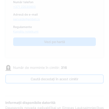
Număr telefon
+371 22030600
Adresă de e-mail
parvalde@ambeli.lv
Regulamente
Kapsētu noteikumi
Vezi pe hartă
Număr de morminte în cimitir:
316
Caută decedați în acest cimitir
Informații disponibile datorită:
Daugavpils novada pašvaldībai un Eiropas Lauksaimniecības