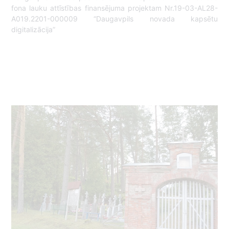
fona lauku attīstības finansējuma projektam Nr.19-03-AL28-
A019.2201-000009 “Daugavpils novada kapsētu
digitalizācija”