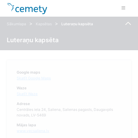
>
>
Sākumlapa
Kapsētas
Luteraņu kapsēta
Luteraņu kapsēta
Google maps
Skatīt Google Maps
Waze
Skatīt Waze
Adrese
Centrāles iela 24, Saliena, Salienas pagasts, Daugavpils
novads, LV-5469
Mājas lapa
www.vecsaliena.lv