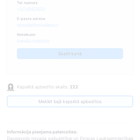
Tel. numurs
+371 65475253
E-pasta adrese
parvalde@vecsaliena.lv
Noteikumi
Kapsētu noteikumi
Skatīt kartē
Kapsētā apbedīto skaits:
222
Meklēt šajā kapsētā apbedītos
Informācija pieejama pateicoties:
Daugavpils novada pašvaldībai un Eiropas Lauksaimniecības