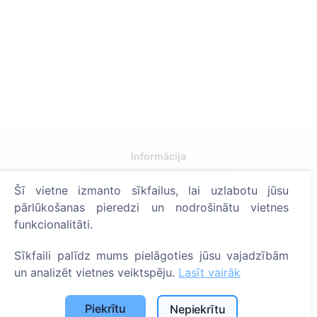
Informācija
Par CEMETY
Šī vietne izmanto sīkfailus, lai uzlabotu jūsu
pārlūkošanas pieredzi un nodrošinātu vietnes
B.U.J.
funkcionalitāti.
Notikumi
Pašvaldību un lietotāju saraksts
Sīkfaili palīdz mums pielāgoties jūsu vajadzībām
un analizēt vietnes veiktspēju.
Lasīt vairāk
Privātuma politika
Maksājumu politika
Piekrītu
Nepiekrītu