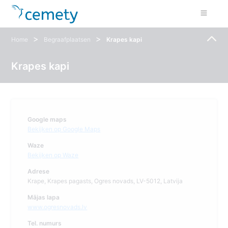
>
>
Home
Begraafplaatsen
Krapes kapi
Krapes kapi
Google maps
Bekijken op Google Maps
Waze
Bekijken op Waze
Adrese
Krape, Krapes pagasts, Ogres novads, LV-5012, Latvija
Mājas lapa
www.ogresnovads.lv
Tel. numurs