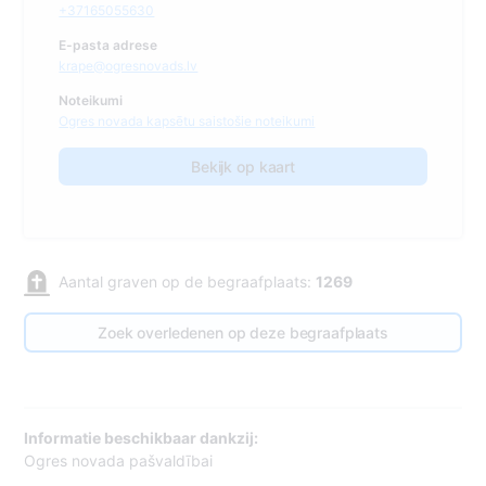
+37165055630
E-pasta adrese
krape@ogresnovads.lv
Noteikumi
Ogres novada kapsētu saistošie noteikumi
Bekijk op kaart
Aantal graven op de begraafplaats:
1269
Zoek overledenen op deze begraafplaats
Informatie beschikbaar dankzij:
Ogres novada pašvaldībai