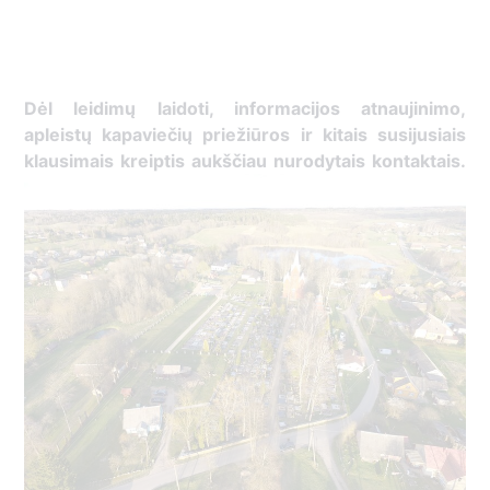
Dėl leidimų laidoti, ​informacijos atnaujinimo,
apleistų kapaviečių priežiūros ir kitais susijusiais
klausimais kreiptis ​aukščiau nurodytais kontaktais.