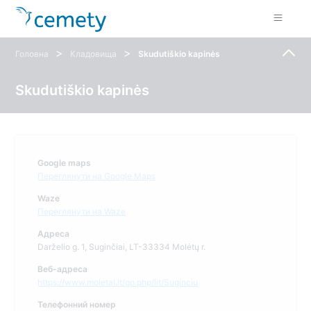
>
>
Головна
Кладовища
Skudutiškio kapinės
Skudutiškio kapinės
Google maps
Переглянути на Google Maps
Waze
Переглянути на Waze
Адреса
Darželio g. 1, Suginčiai, LT-33334 Molėtų r.
Веб-адреса
https://www.moletai.lt/go.php/lit/Suginciu
Телефонний номер