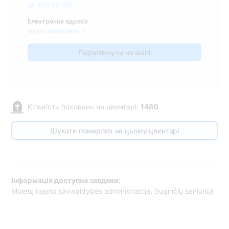
(8-383) 56 130
Електронна адреса
suginciai@moletai.lt
Переглянути на мапі
Кількість поховань на цвинтарі:
1480
Шукати померлих на цьому цвинтарі
Інформація доступна завдяки:
Molėtų rajono savivaldybės administracija, Suginčių seniūnija