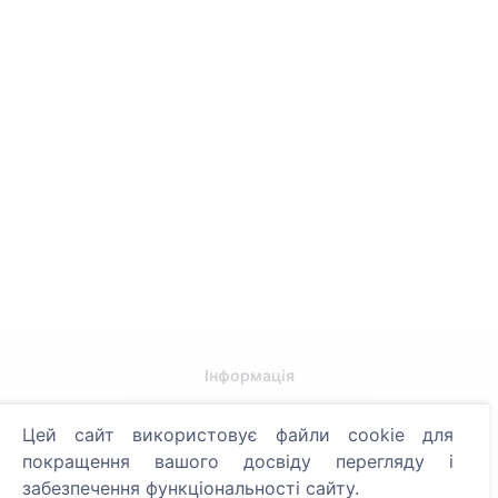
Інформація
Про CEMETY
Цей сайт використовує файли cookie для
Часто задавані питання
покращення вашого досвіду перегляду і
забезпечення функціональності сайту.
Події