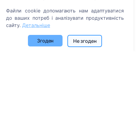
Список муніципалітетів та користувачів
Файли cookie допомагають нам адаптуватися
до ваших потреб і аналізувати продуктивність
Політика конфіденційності
сайту.
Детальніше
Політика платежів
Налаштування файлів cookie
Згоден
Не згоден
Пошук
Пошук померлих
Пошук кладовищ
Послуги
Контакти
SIA "CEMETY", LV40103618951
371 29144816
info@cemety.lv