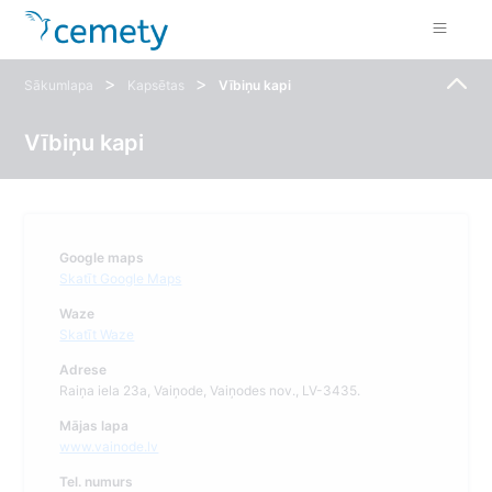
>
>
Sākumlapa
Kapsētas
Vībiņu kapi
Vībiņu kapi
Google maps
Skatīt Google Maps
Waze
Skatīt Waze
Adrese
Raiņa iela 23a, Vaiņode, Vaiņodes nov., LV-3435.
Mājas lapa
www.vainode.lv
Tel. numurs