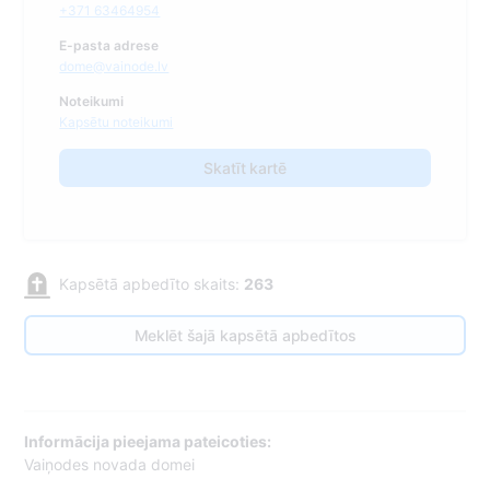
+371 63464954
E-pasta adrese
dome@vainode.lv
Noteikumi
Kapsētu noteikumi
Skatīt kartē
Kapsētā apbedīto skaits:
263
Meklēt šajā kapsētā apbedītos
Informācija pieejama pateicoties:
Vaiņodes novada domei