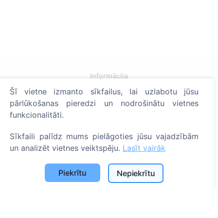
Informācija
Šī vietne izmanto sīkfailus, lai uzlabotu jūsu
Par CEMETY
pārlūkošanas pieredzi un nodrošinātu vietnes
B.U.J.
funkcionalitāti.
Notikumi
Sīkfaili palīdz mums pielāgoties jūsu vajadzībām
Pašvaldību un lietotāju saraksts
un analizēt vietnes veiktspēju.
Lasīt vairāk
Privātuma politika
Piekrītu
Nepiekrītu
Maksājumu politika
ES projekti
Sīkfailu iestatījumi