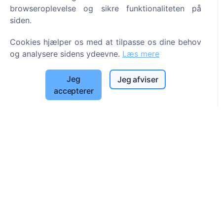
Ofte stillede spørgsmål
browseroplevelse og sikre funktionaliteten på
Begivenheder
siden.
Liste over kommuner og brugere
Cookies hjælper os med at tilpasse os dine behov
Privatlivspolitik
og analysere sidens ydeevne.
Læs mere
Betalingspolitik
Jeg
Jeg afviser
Cookieindstillinger
accepterer
Søg
Søg efter afdøde
Søg efter kirkegårde
Tjenester
Kontakt
SIA "CEMETY", LV40103618951
371 29144816