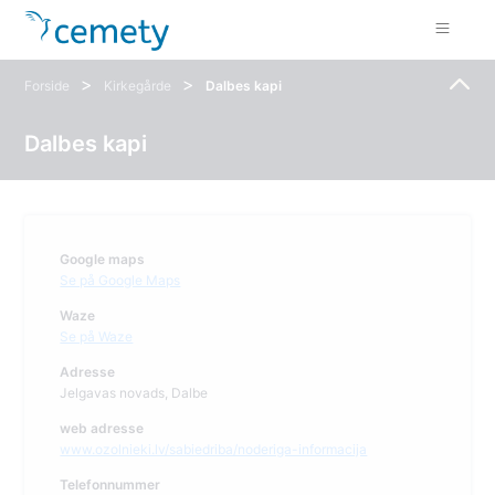
>
>
Forside
Kirkegårde
Dalbes kapi
Dalbes kapi
Google maps
Se på Google Maps
Waze
Se på Waze
Adresse
Jelgavas novads, Dalbe
web adresse
www.ozolnieki.lv/sabiedriba/noderiga-informacija
Telefonnummer