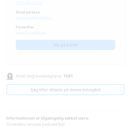
+371 29342722
Email adresse
ozolnieki@ozolnieki.lv
Forskrifter
Kapsētu noteikumi
Vis på kortet
Antal begravelsesgrave:
1581
Søg efter afdøde på denne kirkegård
Informationen er tilgængelig takket være:
Ozolnieku novada pašvaldībai