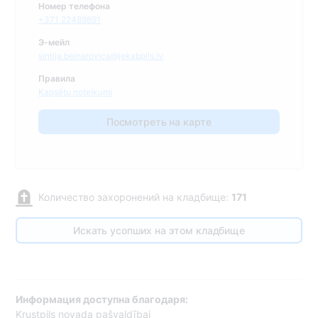
Номер телефона
+371 22489891
Э-мейл
sintija.beinarovica@jekabpils.lv
Правила
Kapsētu noteikumi
Посмотреть на карте
Количество захоронений на кладбище:
171
Искать усопших на этом кладбище
Информация доступна благодаря:
Krustpils novada pašvaldībai