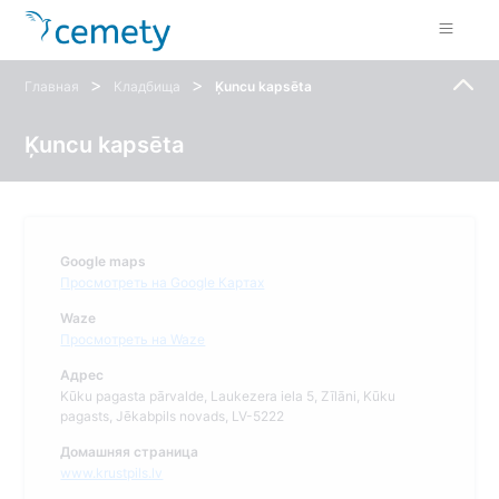
>
>
Главная
Кладбища
Ķuncu kapsēta
Ķuncu kapsēta
Google maps
Просмотреть на Google Картах
Waze
Просмотреть на Waze
Адрес
Kūku pagasta pārvalde, Laukezera iela 5, Zīlāni, Kūku
pagasts, Jēkabpils novads, LV-5222
Домашняя страница
www.krustpils.lv