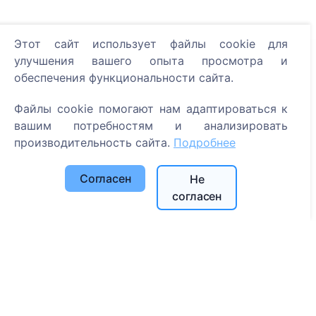
Этот сайт использует файлы cookie для
улучшения вашего опыта просмотра и
Информация
обеспечения функциональности сайта.
О CEMETY
Файлы cookie помогают нам адаптироваться к
Часто задаваемые вопросы
вашим потребностям и анализировать
События
производительность сайта.
Подробнее
Список муниципалитетов и пользователей
Согласен
Не
Политика конфиденциальности
согласен
Политика платежей
Настройки cookie
Поиск
Поиск усопших
Поиск кладбищ