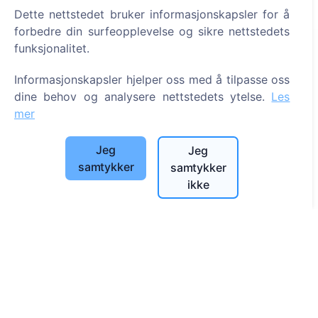
Dette nettstedet bruker informasjonskapsler for å
forbedre din surfeopplevelse og sikre nettstedets
funksjonalitet.
Informasjon
Informasjonskapsler hjelper oss med å tilpasse oss
Om CEMETY
dine behov og analysere nettstedets ytelse.
Les
Ofte stilte spørsmål
mer
Arrangementer
Jeg
Jeg
Liste over kommuner og brukere
samtykker
samtykker
Personvernerklæring
ikke
Betalingspolicy
Innstillinger for informasjonskapsler
Søk
Søk etter avdøde
Søk etter gravplasser