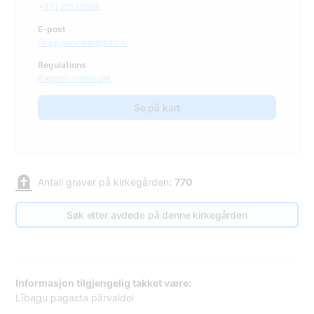
+371 25513598
E-post
libagi.parvalde@talsi.lv
Regulations
Kapsētu noteikumi
Se på kart
Antall graver på kirkegården:
770
Søk etter avdøde på denne kirkegården
Informasjon tilgjengelig takket være:
Lībagu pagasta pārvaldei