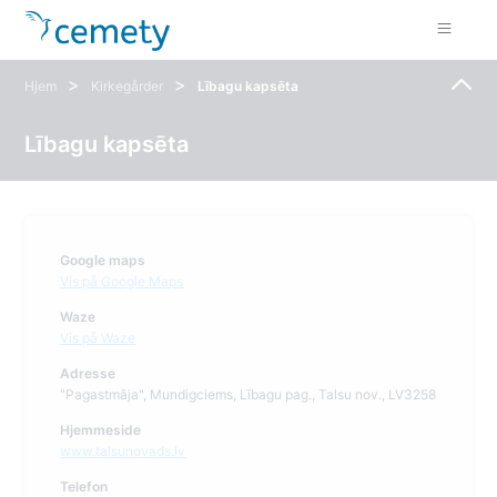
>
>
Hjem
Kirkegårder
Lībagu kapsēta
Lībagu kapsēta
Google maps
Vis på Google Maps
Waze
Vis på Waze
Adresse
"Pagastmāja", Mundigciems, Lībagu pag., Talsu nov., LV3258
Hjemmeside
www.talsunovads.lv
Telefon