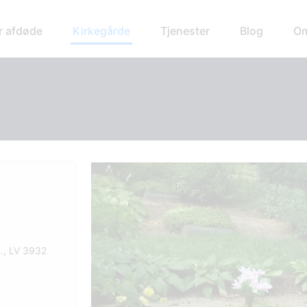
r afdøde
Kirkegårde
Tjenester
Blog
Om
., LV 3932