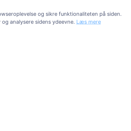
wseroplevelse og sikre funktionaliteten på siden.
v og analysere sidens ydeevne.
Læs mere
Tjenester
Kontakt
SIA "CEMETY",
LV40103618951
rde
371 29144816
info@cemety.lv
Vi arbejder i hele Da