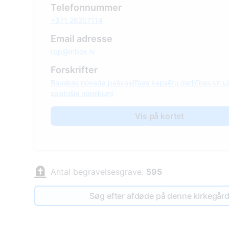
Telefonnummer
+371 26207114
Email adresse
rpp@inbox.lv
Forskrifter
Bauskas novada pašvaldības kapsētu darbības un u
saistošie noteikumi
Vis på kortet
Antal begravelsesgrave:
595
Søg efter afdøde på denne kirkegår