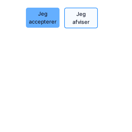
Jeg
Jeg
accepterer
afviser
nmark!