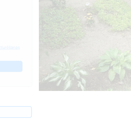
zturēšanas
d