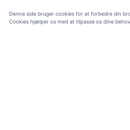
Denne side bruger cookies for at forbedre din bro
Cookies hjælper os med at tilpasse os dine beho
Information
Søg
Om CEMETY
Søg efter afdøde
Ofte stillede spørgsmål
Søg efter kirkegå
Begivenheder
Liste over kommuner og
brugere
Privatlivspolitik
Betalingspolitik
Cookieindstillinger
Administratorer