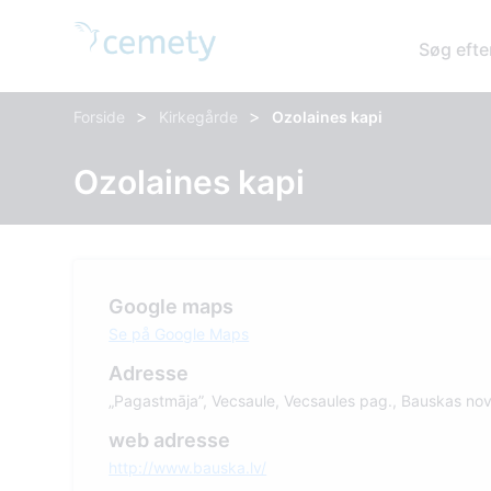
Søg efte
>
>
Forside
Kirkegårde
Ozolaines kapi
Ozolaines kapi
Google maps
Se på Google Maps
Adresse
„Pagastmāja”, Vecsaule, Vecsaules pag., Bauskas nov
web adresse
http://www.bauska.lv/