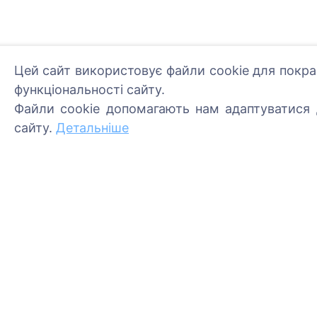
Цей сайт використовує файли cookie для покра
функціональності сайту.
Інформація
Пошук
Файли cookie допомагають нам адаптуватися д
сайту.
Детальніше
Про CEMETY
Пошук померлих
Часто задавані питання
Пошук кладовищ
Події
Список муніципалітетів та
користувачів
Політика конфіденційності
Політика платежів
Налаштування файлів
cookie