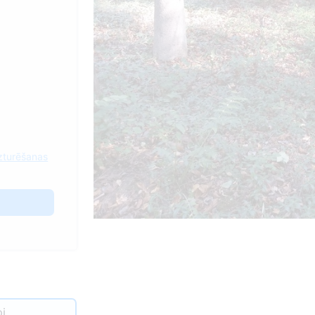
zturēšanas
і