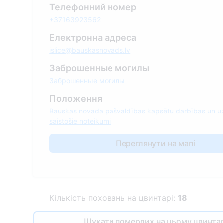
Телефонний номер
+37163923562
Електронна адреса
islice@bauskasnovads.lv
Заброшенные могилы
Заброшенные могилы
Положення
Bauskas novada pašvaldības kapsētu darbības un u
saistošie noteikumi
Переглянути на мапі
Кількість поховань на цвинтарі:
18
Шукати померлих на цьому цвинтар