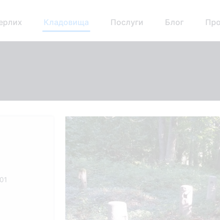
ерлих
Кладовища
Послуги
Блог
Про
901