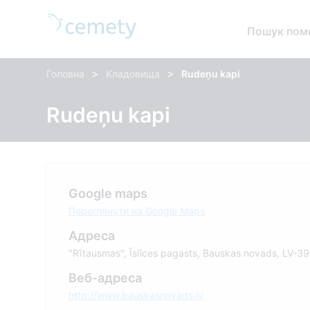
Пошук пом
>
>
Головна
Кладовища
Rudeņu kapi
Rudeņu kapi
Google maps
Переглянути на Google Maps
Адреса
"Rītausmas", Īslīces pagasts, Bauskas novads, LV-3
Веб-адреса
http://www.bauskasnovads.lv