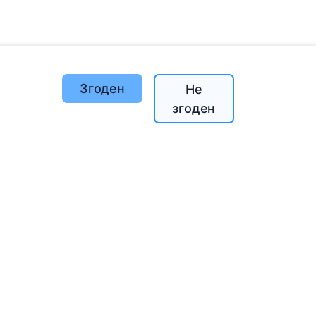
Згоден
Не
згоден
й