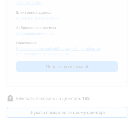
+37163923562
Електронна адреса
islice@bauskasnovads.lv
Заброшенные могилы
Заброшенные могилы
Положення
Bauskas novada pašvaldības kapsētu darbības un
uzturēšanas saistošie noteikumi
Переглянути на мапі
Кількість поховань на цвинтарі:
193
Шукати померлих на цьому цвинтарі