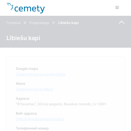
>
>
Головна
Кладовища
Lībiešu kapi
Lībiešu kapi
Google maps
Переглянути на Google Maps
Waze
Переглянути на Waze
Адреса
"Rītausmas", Īslīces pagasts, Bauskas novads, LV-3901
Веб-адреса
http://www.bauskasnovads.lv
Телефонний номер