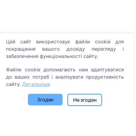
Інформація
Цей сайт використовує файли cookie для
покращення вашого досвіду перегляду і
Про CEMETY
забезпечення функціональності сайту.
Часто задавані питання
Файли cookie допомагають нам адаптуватися
Події
до ваших потреб і аналізувати продуктивність
Список муніципалітетів та користувачів
сайту.
Детальніше
Політика конфіденційності
Згоден
Не згоден
Політика платежів
Налаштування файлів cookie
Пошук