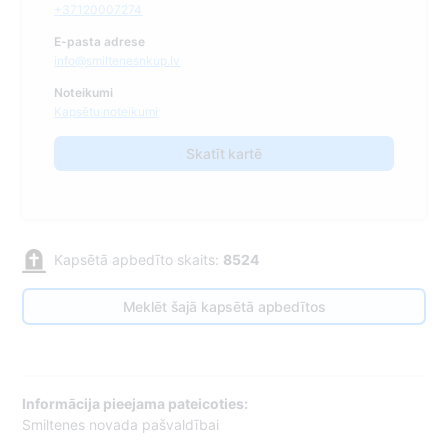
+37120007274
E-pasta adrese
info@smiltenesnkup.lv
Noteikumi
Kapsētu noteikumi
Skatīt kartē
Kapsētā apbedīto skaits:
8524
Meklēt šajā kapsētā apbedītos
Informācija pieejama pateicoties:
Smiltenes novada pašvaldībai