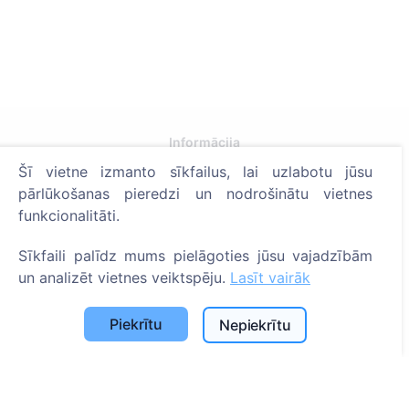
Informācija
Šī vietne izmanto sīkfailus, lai uzlabotu jūsu
Par CEMETY
pārlūkošanas pieredzi un nodrošinātu vietnes
B.U.J.
funkcionalitāti.
Notikumi
Sīkfaili palīdz mums pielāgoties jūsu vajadzībām
Pašvaldību un lietotāju saraksts
un analizēt vietnes veiktspēju.
Lasīt vairāk
Privātuma politika
Piekrītu
Nepiekrītu
Maksājumu politika
ES projekti
Sīkfailu iestatījumi