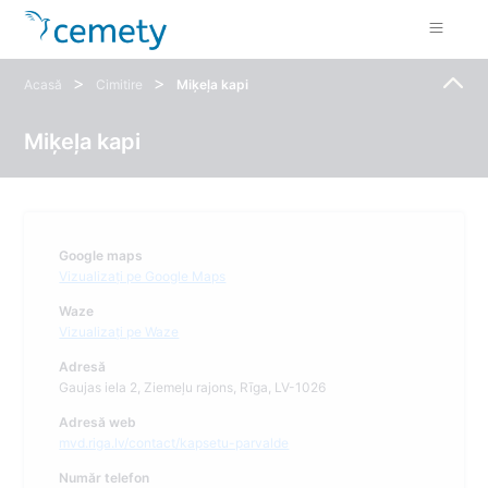
>
>
Acasă
Cimitire
Miķeļa kapi
Miķeļa kapi
Google maps
Vizualizați pe Google Maps
Waze
Vizualizați pe Waze
Adresă
Gaujas iela 2, Ziemeļu rajons, Rīga, LV-1026
Adresă web
mvd.riga.lv/contact/kapsetu-parvalde
Număr telefon