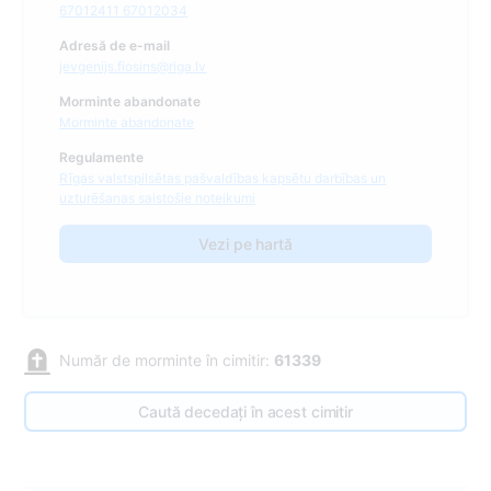
67012411 67012034
Adresă de e-mail
jevgenijs.fiosins@riga.lv
Morminte abandonate
Morminte abandonate
Regulamente
Rīgas valstspilsētas pašvaldības kapsētu darbības un
uzturēšanas saistošie noteikumi
Vezi pe hartă
Număr de morminte în cimitir:
61339
Caută decedați în acest cimitir