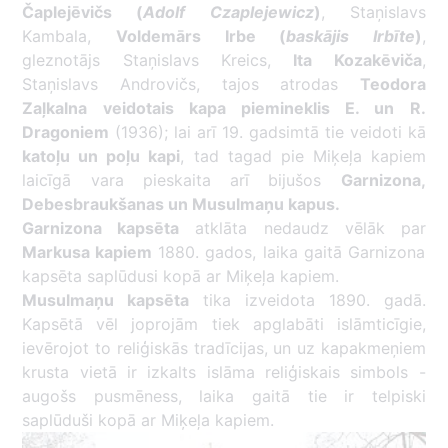
Čaplejēvičs (
Adolf Czaplejewicz
)
, Staņislavs
Kambala,
Voldemārs Irbe (
baskājis Irbīte
)
,
gleznotājs Staņislavs Kreics,
Ita Kozakēviča
,
Staņislavs Androvičs, tajos atrodas
Teodora
Zaļkalna veidotais kapa piemineklis E. un R.
Dragoniem
(1936); lai arī 19. gadsimtā tie veidoti kā
katoļu un poļu kapi
, tad tagad pie Miķeļa kapiem
laicīgā vara pieskaita arī bijušos
Garnizona,
Debesbraukšanas un Musulmaņu kapus.
Garnizona kapsēta
atklāta nedaudz vēlāk par
Markusa kapiem
1880. gados, laika gaitā Garnizona
kapsēta saplūdusi kopā ar Miķeļa kapiem.
Musulmaņu kapsēta
tika izveidota 1890. gadā.
Kapsētā vēl joprojām tiek apglabāti islāmticīgie,
ievērojot to reliģiskās tradīcijas, un uz kapakmeņiem
krusta vietā ir izkalts islāma reliģiskais simbols -
augošs pusmēness, laika gaitā tie ir telpiski
saplūduši kopā ar Miķeļa kapiem.