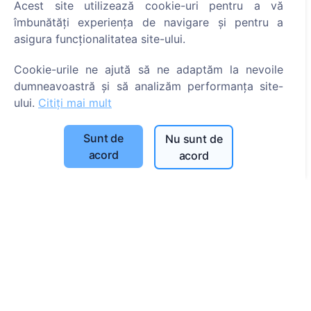
Acest site utilizează cookie-uri pentru a vă
Setări cookie-uri
îmbunătăți experiența de navigare și pentru a
asigura funcționalitatea site-ului.
Caută
Cookie-urile ne ajută să ne adaptăm la nevoile
Caută decedați
dumneavoastră și să analizăm performanța site-
Caută cimitire
ului.
Citiți mai mult
Servicii
Sunt de
Nu sunt de
acord
acord
Contacte
SIA "CEMETY", LV40103618951
371 29144816
info@cemety.lv
Activăm în toată țara!