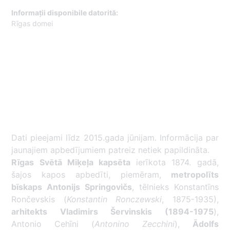
Informații disponibile datorită:
Rīgas domei
Dati pieejami līdz 2015.gada jūnijam. Informācija par
jaunajiem apbedījumiem patreiz netiek papildināta.
Rīgas Svētā Miķeļa kapsēta
ierīkota 1874. gadā,
šajos kapos apbedīti, piemēram,
metropolīts
bīskaps Antonijs Springovičs
, tēlnieks Konstantīns
Rončevskis (
Konstantin Ronczewski
, 1875-1935),
arhitekts Vladimirs Šervinskis (1894-1975
),
Antonio Cehīni (
Antonino Zecchini
),
Ādolfs