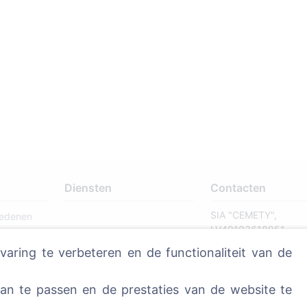
Diensten
Contacten
SIA "CEMETY",
ledenen
LV40103618951
371 29144816
ring te verbeteren en de functionaliteit van de
info@cemety.lv
n te passen en de prestaties van de website te
Wij opereren door het