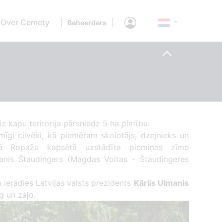
Over Cemety
|
|
Beheerders
iz kapu teritorija pārsniedz 5 ha platību.
īgi cilvēki, kā piemēram skolotājs, dzejnieks un
ā Ropažu kapsētā uzstādīta piemiņas zīme
anis Štaudingers (Magdas Voitas - Štaudingeres
ieradies Latvijas valsts prezidents
Kārlis Ulmanis
g un zaļo.