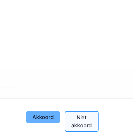
Akkoord
Niet
akkoord
 hele