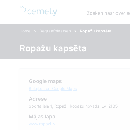
Zoeken naar overl
>
>
Home
Begraafplaatsen
Ropažu kapsēta
Ropažu kapsēta
Google maps
Bekijken op Google Maps
Adrese
Sporta iela 1, Ropaži, Ropažu novads, LV–2135
Mājas lapa
www.ropazi.lv