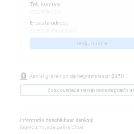
Tel. numurs
+371 27885518
E-pasta adrese
novada.dome@ropazi.lv
Bekijk op kaart
Aantal graven op de begraafplaats:
6270
Zoek overledenen op deze begraafpla
Informatie beschikbaar dankzij:
Ropažu novada pašvaldībai