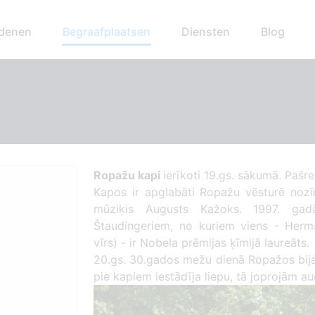
edenen
Begraafplaatsen
Diensten
Blog
Ropažu kapi
ierīkoti 19.gs. sākumā. Pašre
Kapos ir apglabāti Ropažu vēsturē nozīm
mūziķis Augusts Kažoks.
1997. gad
Štaudingeriem, no kuriem viens - Herm
vīrs) - ir Nobela prēmijas ķīmijā laureāts.
20.gs. 30.gados mežu dienā Ropažos bija 
pie kapiem iestādīja liepu, tā joprojām au