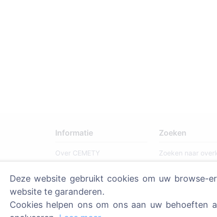
Informatie
Zoeken
Over CEMETY
Zoeken naar over
Veelgestelde vragen
Zoeken naar
Deze website gebruikt cookies om uw browse-erva
begraafplaatsen
Evenementen
website te garanderen.
Lijst van gemeenten en
Cookies helpen ons om ons aan uw behoeften aa
gebruikers