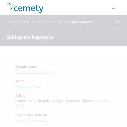
>
>
Strona główna
Cmentarze
Baltupes kapsēta
Baltupes kapsēta
Google maps
Zobacz na Google Maps
Waze
Zobacz na Waze
Adres
Lindes iela 2, Birzgale, Birzgales pagasts, Ogres novads, LV-
5033
Strona internetowa
www.ogresnovads.lv