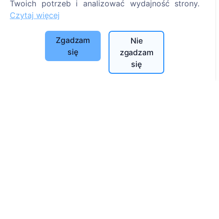
Twoich potrzeb i analizować wydajność strony.
O CEMETY
Czytaj więcej
Najczęściej zadawane pytania
Zgadzam
Nie
Wydarzenia
się
zgadzam
Lista gmin i użytkowników
się
Polityka prywatności
Polityka płatności
Ustawienia plików cookie
Szukaj
Szukaj zmarłych
Szukaj cmentarzy
Usługi
Kontakty