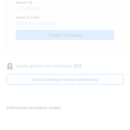
Numer tel.
+371 25614097
adres E-mailu
birzgale@ogresnovads.lv
Zobacz na mapie
Liczba grobów na cmentarzu:
522
Szukaj zmarłych na tym cmentarzu
Informacje dostępne dzięki: