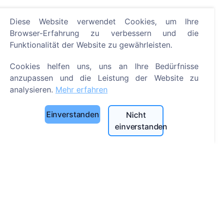
Diese Website verwendet Cookies, um Ihre
Browser-Erfahrung zu verbessern und die
Informationen
Funktionalität der Website zu gewährleisten.
Über CEMETY
Cookies helfen uns, uns an Ihre Bedürfnisse
Häufig gestellte Fragen
anzupassen und die Leistung der Website zu
analysieren.
Mehr erfahren
Veranstaltungen
Liste der Gemeinden und Benutzer
Einverstanden
Nicht
Datenschutzrichtlinie
einverstanden
Zahlungsverfahren
Cookie-Einstellungen
Suche
Bestattete suchen
Friedhöfe suchen