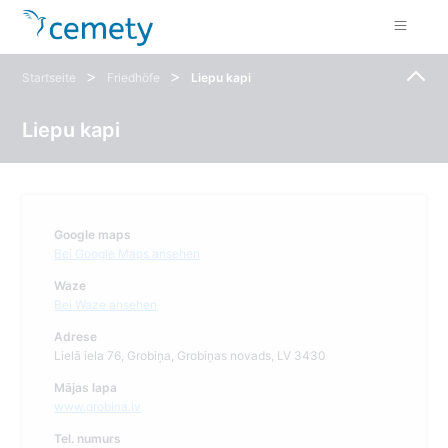
>
>
Startseite
Friedhöfe
Liepu kapi
Liepu kapi
Google maps
Bei Google Maps ansehen
Waze
Bei Waze ansehen
Adrese
Lielā iela 76, Grobiņa, Grobiņas novads, LV 3430
Mājas lapa
www.grobina.lv
Tel. numurs