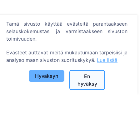
Tämä sivusto käyttää evästeitä parantaakseen
Tietoa
selauskokemustasi ja varmistaakseen sivuston
toimivuuden.
Tietoa CEMETY:stä
Usein kysytyt kysymykset
Evästeet auttavat meitä mukautumaan tarpeisiisi ja
analysoimaan sivuston suorituskykyä.
Lue lisää
Tapahtumat
Kuntaluettelo ja käyttäjät
Hyväksyn
En
Tietosuojakäytäntö
hyväksy
Maksukäytäntö
Evästeasetukset
Haku
Etsi vainajia
Etsi hautausmaita