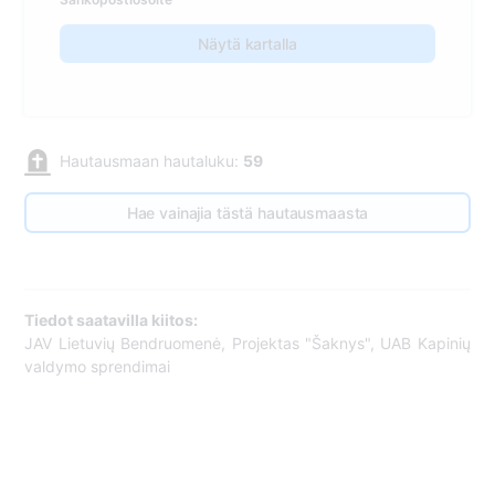
Näytä kartalla
Hautausmaan hautaluku:
59
Hae vainajia tästä hautausmaasta
Tiedot saatavilla kiitos:
JAV Lietuvių Bendruomenė, Projektas "Šaknys", UAB Kapinių
valdymo sprendimai