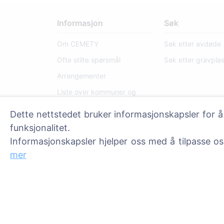
Informasjon
Søk
Om CEMETY
Søk etter avdøde
Ofte stilte spørsmål
Søk etter gravpla
Arrangementer
Liste over kommuner og
brukere
Dette nettstedet bruker informasjonskapsler for å
Personvernerklæring
funksjonalitet.
Betalingspolicy
Informasjonskapsler hjelper oss med å tilpasse o
Innstillinger for
mer
informasjonskapsler
Administratorer