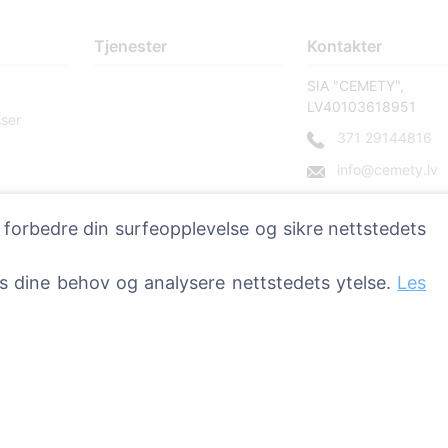
Tjenester
Kontakter
SIA "CEMETY",
LV40103618951
sser
371 29144816
info@cemety.lv
Vi opererer over hele 
 forbedre din surfeopplevelse og sikre nettstedets
ss dine behov og analysere nettstedets ytelse.
Les