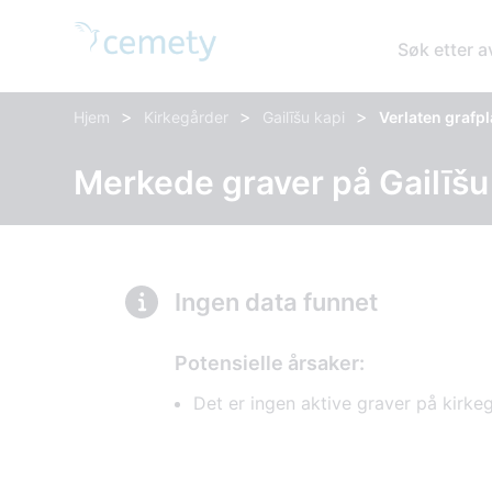
Søk etter 
>
>
>
Hjem
Kirkegårder
Gailīšu kapi
Verlaten grafp
Merkede graver på Gailīšu
Ingen data funnet
Potensielle årsaker:
Det er ingen aktive graver på kirke