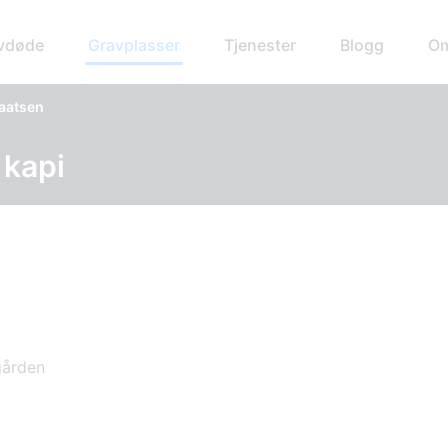
avdøde
Gravplasser
Tjenester
Blogg
Om
laatsen
 kapi
gården