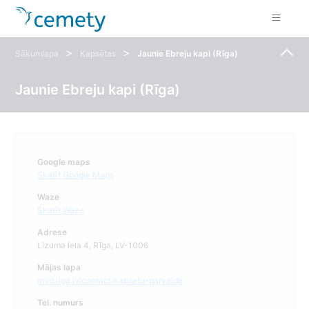
>
>
Sākumlapa
Kapsētas
Jaunie Ebreju kapi (Rīga)
Jaunie Ebreju kapi (Rīga)
Google maps
Skatīt Google Maps
Waze
Skatīt Waze
Adrese
Lizuma iela 4, Rīga, LV-1006
Mājas lapa
mvd.riga.lv/contact/kapsetu-parvalde
Tel. numurs