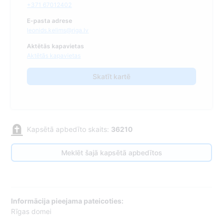
+371 67012402
E-pasta adrese
leonids.kelims@riga.lv
Aktētās kapavietas
Aktētās kapavietas
Skatīt kartē
Kapsētā apbedīto skaits:
36210
Meklēt šajā kapsētā apbedītos
Informācija pieejama pateicoties:
Rīgas domei