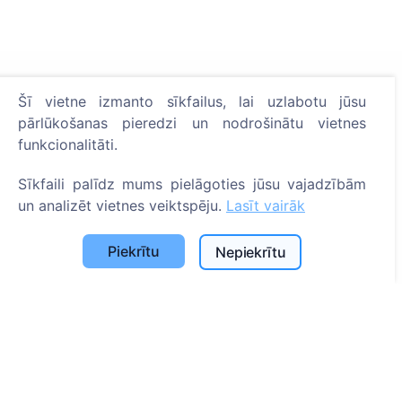
Informācija
Šī vietne izmanto sīkfailus, lai uzlabotu jūsu
pārlūkošanas pieredzi un nodrošinātu vietnes
Par CEMETY
funkcionalitāti.
B.U.J.
Notikumi
Sīkfaili palīdz mums pielāgoties jūsu vajadzībām
un analizēt vietnes veiktspēju.
Lasīt vairāk
Pašvaldību un lietotāju saraksts
Privātuma politika
Piekrītu
Nepiekrītu
Maksājumu politika
ES projekti
Sīkfailu iestatījumi
Meklēšana
Meklēt apbedīto