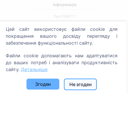
Інформація
Про CEMETY
Часто задавані питання
Цей сайт використовує файли cookie для
Події
покращення вашого досвіду перегляду і
забезпечення функціональності сайту.
Список муніципалітетів та користувачів
Політика конфіденційності
Файли cookie допомагають нам адаптуватися
до ваших потреб і аналізувати продуктивність
Політика платежів
сайту.
Детальніше
Налаштування файлів cookie
Згоден
Не згоден
Пошук
Пошук померлих
Пошук кладовищ
Послуги