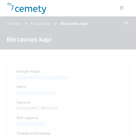
>
>
Головна
Кладовища
Bērzaunes kapi
Bērzaunes kapi
Google maps
Переглянути на Google Maps
Waze
Переглянути на Waze
Адреса
Gaiziņa iela 7, Bērzaune
Веб-адреса
www.berzaune.lv
Телефонний номер