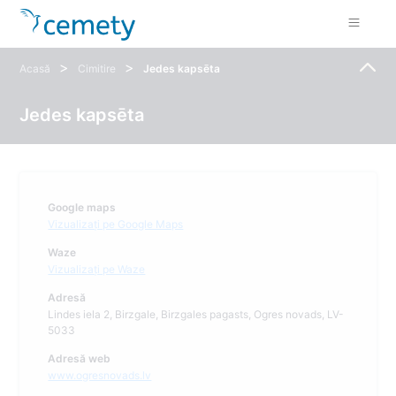
>
>
Acasă
Cimitire
Jedes kapsēta
Jedes kapsēta
Google maps
Vizualizați pe Google Maps
Waze
Vizualizați pe Waze
Adresă
Lindes iela 2, Birzgale, Birzgales pagasts, Ogres novads, LV-
5033
Adresă web
www.ogresnovads.lv