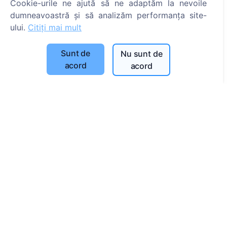
Cookie-urile ne ajută să ne adaptăm la nevoile
Despre CEMETY
dumneavoastră și să analizăm performanța site-
Întrebări frecvente
ului.
Citiți mai mult
Evenimente
Sunt de
Nu sunt de
Listă a comunelor și a utilizatorilor
acord
acord
Politica de confidențialitate
Politica de plăți
Setări cookie-uri
Caută
Caută decedați
Caută cimitire
Servicii
Contacte