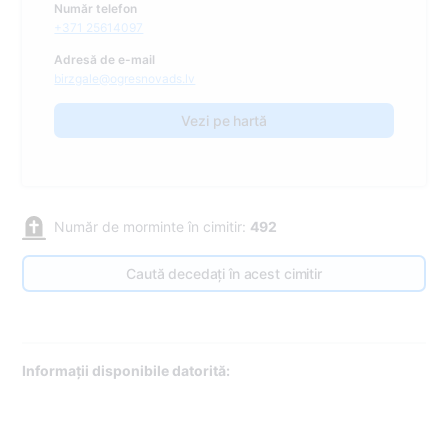
Număr telefon
+371 25614097
Adresă de e-mail
birzgale@ogresnovads.lv
Vezi pe hartă
Număr de morminte în cimitir:
492
Caută decedați în acest cimitir
Informații disponibile datorită: