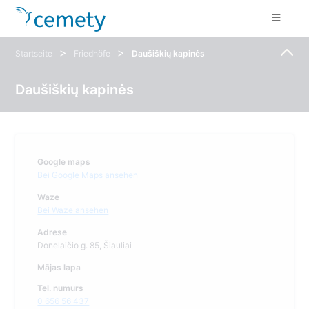
>
>
Startseite
Friedhöfe
Daušiškių kapinės
Daušiškių kapinės
Google maps
Bei Google Maps ansehen
Waze
Bei Waze ansehen
Adrese
Donelaičio g. 85, Šiauliai
Mājas lapa
Tel. numurs
0 656 56 437