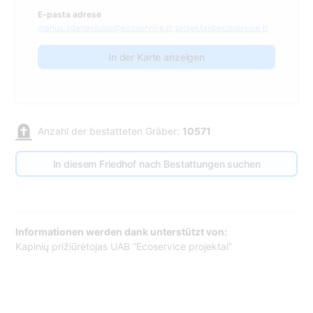
E-pasta adrese
marius.zdanavicius@ecoservice.lt; projektai@ecoservice.lt
In der Karte anzeigen
Anzahl der bestatteten Gräber:
10571
In diesem Friedhof nach Bestattungen suchen
Informationen werden dank unterstützt von:
Kapinių prižiūrėtojas UAB “Ecoservice projektai”