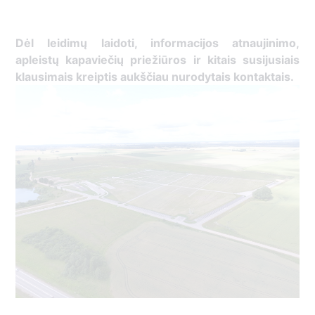
Dėl leidimų laidoti, ​informacijos atnaujinimo,
apleistų kapaviečių priežiūros ir kitais susijusiais
klausimais kreiptis ​aukščiau nurodytais kontaktais.