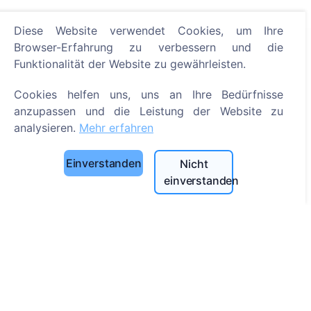
Diese Website verwendet Cookies, um Ihre
Browser-Erfahrung zu verbessern und die
Informationen
Funktionalität der Website zu gewährleisten.
Über CEMETY
Cookies helfen uns, uns an Ihre Bedürfnisse
Häufig gestellte Fragen
anzupassen und die Leistung der Website zu
analysieren.
Mehr erfahren
Veranstaltungen
Liste der Gemeinden und Benutzer
Einverstanden
Nicht
Datenschutzrichtlinie
einverstanden
Zahlungsverfahren
Cookie-Einstellungen
Suche
Bestattete suchen
Friedhöfe suchen