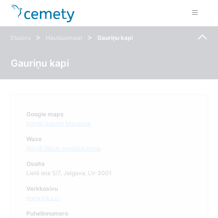
>
>
Etusivu
Hautausmaat
Gauriņu kapi
Gauriņu kapi
Google maps
Näytä Google Mapsissa
Waze
Näytä Waze-sovelluksessa
Osoite
Lielā iela 5/7, Jelgava, LV-3001
Verkkosivu
www.jnku.lv
Puhelinnumero