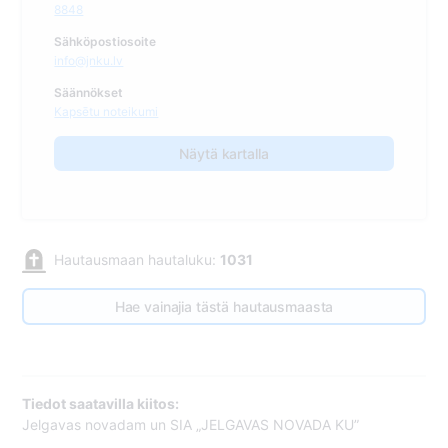
8848
Sähköpostiosoite
info@jnku.lv
Säännökset
Kapsētu noteikumi
Näytä kartalla
Hautausmaan hautaluku:
1031
Hae vainajia tästä hautausmaasta
Tiedot saatavilla kiitos:
Jelgavas novadam un SIA „JELGAVAS NOVADA KU”