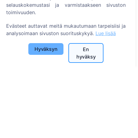
selauskokemustasi ja varmistaakseen sivuston
Tietoa
toimivuuden.
Tietoa CEMETY:stä
Evästeet auttavat meitä mukautumaan tarpeisiisi ja
Usein kysytyt kysymykset
analysoimaan sivuston suorituskykyä.
Lue lisää
Tapahtumat
Kuntaluettelo ja käyttäjät
Hyväksyn
En
hyväksy
Tietosuojakäytäntö
Maksukäytäntö
Evästeasetukset
Haku
Etsi vainajia
Etsi hautausmaita
Palvelut