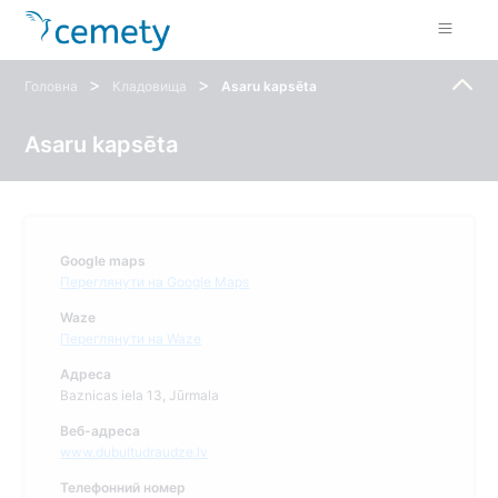
>
>
Головна
Кладовища
Asaru kapsēta
Asaru kapsēta
Google maps
Переглянути на Google Maps
Waze
Переглянути на Waze
Адреса
Baznicas iela 13, Jūrmala
Веб-адреса
www.dubultudraudze.lv
Телефонний номер