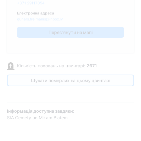
+371 29117054
Електронна адреса
gunars.freimanis@inbox.lv
Переглянути на мапі
Кількість поховань на цвинтарі:
2671
Шукати померлих на цьому цвинтарі
Інформація доступна завдяки:
SIA Cemety un Mikam Blatem