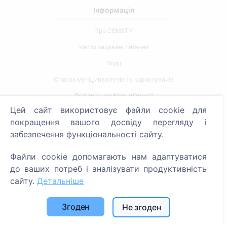
Інформація
Про CEMETY
Часто задавані питання
Події
Список муніципалітетів та користувачів
Політика конфіденційності
Цей сайт використовує файли cookie для
Політика платежів
покращення вашого досвіду перегляду і
Налаштування файлів cookie
забезпечення функціональності сайту.
Пошук
Файли cookie допомагають нам адаптуватися
до ваших потреб і аналізувати продуктивність
Пошук померлих
сайту.
Детальніше
Пошук кладовищ
Згоден
Не згоден
Послуги