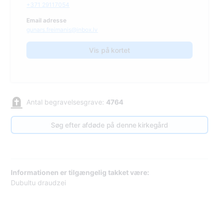
+371 29117054
Email adresse
gunars.freimanis@inbox.lv
Vis på kortet
Antal begravelsesgrave:
4764
Søg efter afdøde på denne kirkegård
Informationen er tilgængelig takket være:
Dubultu draudzei