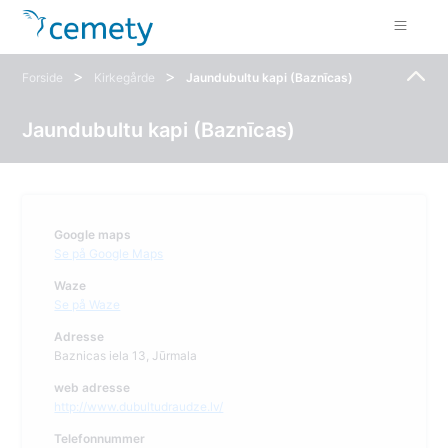
>
>
Forside
Kirkegårde
Jaundubultu kapi (Baznīcas)
Jaundubultu kapi (Baznīcas)
Google maps
Se på Google Maps
Waze
Se på Waze
Adresse
Baznicas iela 13, Jūrmala
web adresse
http://www.dubultudraudze.lv/
Telefonnummer