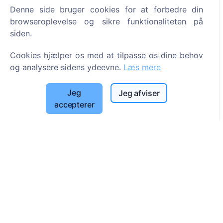
Denne side bruger cookies for at forbedre din
Information
browseroplevelse og sikre funktionaliteten på
siden.
Om CEMETY
Cookies hjælper os med at tilpasse os dine behov
Ofte stillede spørgsmål
og analysere sidens ydeevne.
Læs mere
Begivenheder
Liste over kommuner og brugere
Jeg
Jeg afviser
Privatlivspolitik
accepterer
Betalingspolitik
Cookieindstillinger
Søg
Søg efter afdøde
Søg efter kirkegårde
Tjenester