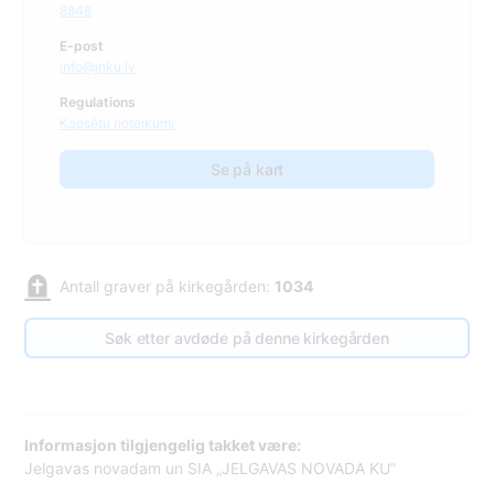
8848
E-post
info@jnku.lv
Regulations
Kapsētu noteikumi
Se på kart
Antall graver på kirkegården:
1034
Søk etter avdøde på denne kirkegården
Informasjon tilgjengelig takket være:
Jelgavas novadam un SIA „JELGAVAS NOVADA KU”