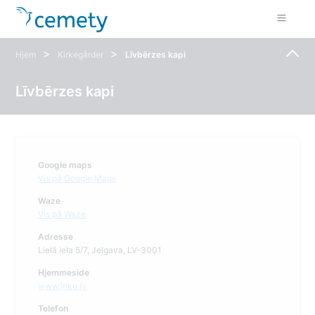
>
>
Hjem
Kirkegårder
Līvbērzes kapi
Līvbērzes kapi
Google maps
Vis på Google Maps
Waze
Vis på Waze
Adresse
Lielā iela 5/7, Jelgava, LV-3001
Hjemmeside
www.jnku.lv
Telefon