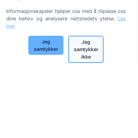
Informasjon
Informasjonskapsler hjelper oss med å tilpasse oss
dine behov og analysere nettstedets ytelse.
Les
Om CEMETY
mer
Ofte stilte spørsmål
Arrangementer
Jeg
Jeg
Liste over kommuner og brukere
samtykker
samtykker
ikke
Personvernerklæring
Betalingspolicy
Innstillinger for informasjonskapsler
Søk
Søk etter avdøde
Søk etter gravplasser
Tjenester