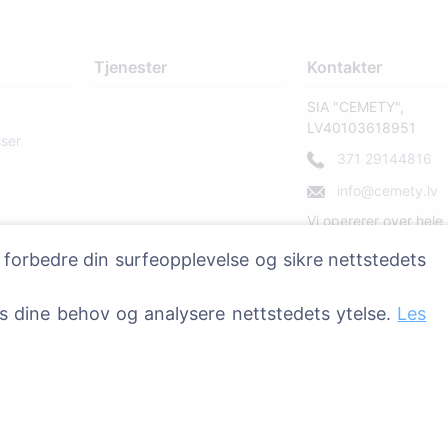
Tjenester
Kontakter
SIA "CEMETY",
LV40103618951
sser
371 29144816
info@cemety.lv
Vi opererer over hele 
 forbedre din surfeopplevelse og sikre nettstedets
ss dine behov og analysere nettstedets ytelse.
Les