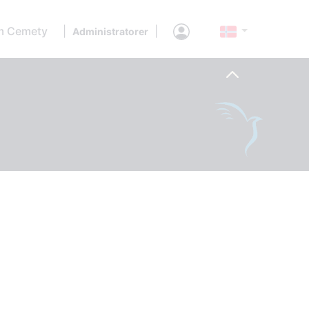
 Cemety
|
|
Administratorer