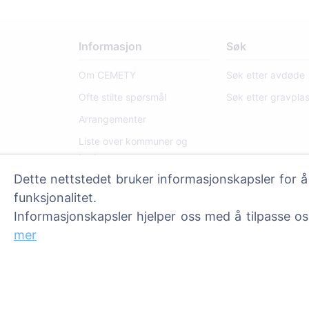
Informasjon
Søk
Om CEMETY
Søk etter avdøde
Ofte stilte spørsmål
Søk etter gravpla
Arrangementer
Liste over kommuner og
brukere
Dette nettstedet bruker informasjonskapsler for å
Personvernerklæring
funksjonalitet.
Betalingspolicy
Informasjonskapsler hjelper oss med å tilpasse o
Innstillinger for
mer
informasjonskapsler
Administratorer