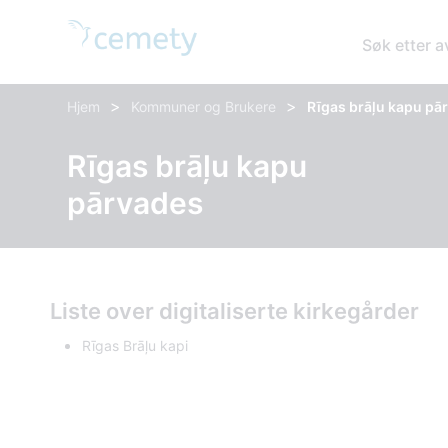
Søk etter 
>
>
Hjem
Kommuner og Brukere
Rīgas brāļu kapu pā
Rīgas brāļu kapu
pārvades
Liste over digitaliserte kirkegårder
Rīgas Brāļu kapi