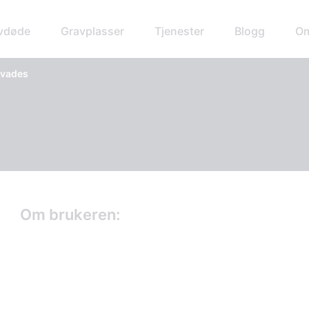
avdøde
Gravplasser
Tjenester
Blogg
Om
rvades
Om brukeren: