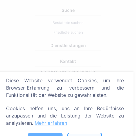
Suche
Bestattete suchen
Friedhöfe suchen
Dienstleistungen
Kontakt
SIA "CEMETY", LV40103618951
Diese Website verwendet Cookies, um Ihre
371 29144816
Browser-Erfahrung zu verbessern und die
info@cemety.lv
Funktionalität der Website zu gewährleisten.
Wir sind in ganz Deutschland tätig!
Cookies helfen uns, uns an Ihre Bedürfnisse
anzupassen und die Leistung der Website zu
analysieren.
Mehr erfahren
Administrator