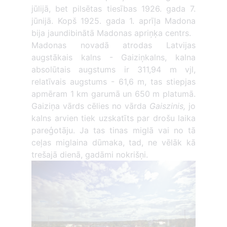
jūlijā, bet pilsētas tiesības 1926. gada 7.
jūnijā. Kopš 1925. gada 1. aprīļa Madona
bija jaundibinātā Madonas apriņķa centrs.
Madonas novadā atrodas Latvijas
augstākais kalns - Gaiziņkalns, kalna
absolūtais augstums ir 311,94 m vjl,
relatīvais augstums - 61,6 m, tas stiepjas
apmēram 1 km garumā un 650 m platumā.
Gaiziņa vārds cēlies no vārda
Gaiszinis,
jo
kalns arvien tiek uzskatīts par drošu laika
pareģotāju. Ja tas tinas miglā vai no tā
ceļas miglaina dūmaka, tad, ne vēlāk kā
trešajā dienā, gadāmi nokrišņi.