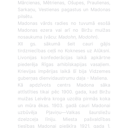
Mārcienas, Mētrienas, Ošupes, Praulienas,
Sarkaņu, Vestienas pagastus un Madonas
pilsētu.
Madonas vārds radies no tuvumā esošā
Madonas ezera vai arī no Biržu muižas
nosaukuma (vācu:
Madohn, Modohn
).
XII gs. sākumā šeit cauri gājis
tirdzniecības ceļš no Kokneses uz Alūksni.
Livonijas konfederācijas laikā apkārtne
piederēja Rīgas arhibīskapijas vasaļiem.
Krievijas impērijas laikā šī bija Vidzemes
guberņas dienvidaustrumu daļa - Maliena.
Kā apdzīvots centrs Madona sāka
attīstīties tikai pēc 1900. gada, kad Biržu
muižas Leivēra kroga uzcēla pirmās koka
un mūra ēkas. 1903. gadā cauri Madonai
uzbūvēja Pļaviņu—Valkas šaursliežu
dzelzceļa līniju. Miesta pašvaldības
tiesības Madonai piešķīra 1921. gada 1.