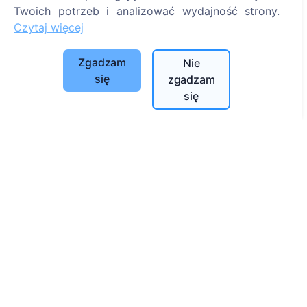
Twoich potrzeb i analizować wydajność strony.
Szukaj
Czytaj więcej
Szukaj zmarłych
Zgadzam
Nie
Szukaj cmentarzy
się
zgadzam
się
Usługi
Kontakty
SIA "CEMETY", LV40103618951
371 29144816
info@cemety.lv
Działamy na terenie całego kraju!
Administratorzy