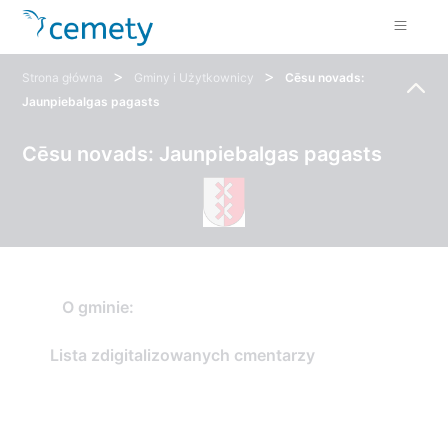
>
>
Strona główna
Gminy i Użytkownicy
Cēsu novads:
Jaunpiebalgas pagasts
Cēsu novads: Jaunpiebalgas pagasts
O gminie:
Lista zdigitalizowanych cmentarzy