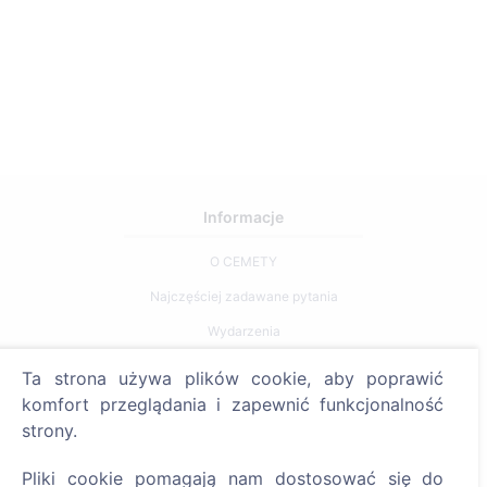
Informacje
O CEMETY
Najczęściej zadawane pytania
Wydarzenia
Lista gmin i użytkowników
Ta strona używa plików cookie, aby poprawić
Polityka prywatności
komfort przeglądania i zapewnić funkcjonalność
strony.
Polityka płatności
Ustawienia plików cookie
Pliki cookie pomagają nam dostosować się do