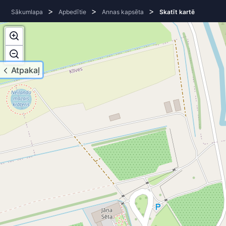
>
>
>
Sākumlapa
Apbedītie
Annas kapsēta
Skatīt kartē
Atpakaļ