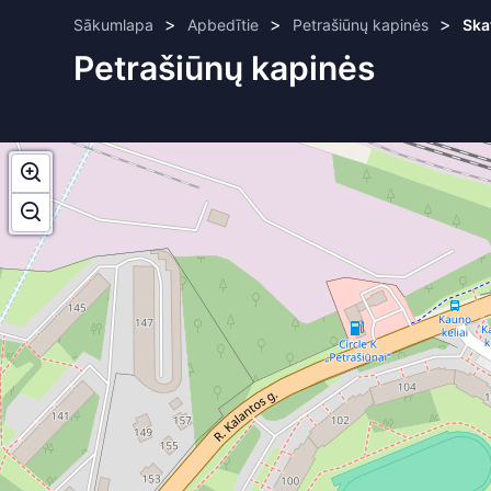
>
>
>
Sākumlapa
Apbedītie
Petrašiūnų kapinės
Ska
Petrašiūnų kapinės