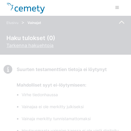
>
Etusivu
Vainajat
Haku tulokset (0)
Tarkenna hakuehtoja
Suurten testamenttien tietoja ei löytynyt
Mahdolliset syyt ei-löytymiseen:
Virhe tiedonhaussa
Vainajaa ei ole merkitty julkiseksi
Vainaja merkitty tunnistamattomaksi
Hautausmaata vainajan kanssa ei ole vielä digitoitu