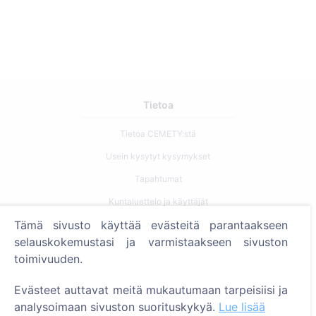
Tietoa
Tietoa CEMETY:stä
Usein kysytyt kysymykset
Tapahtumat
Kuntaluettelo ja käyttäjät
Tämä sivusto käyttää evästeitä parantaakseen
Tietosuojakäytäntö
selauskokemustasi ja varmistaakseen sivuston
Maksukäytäntö
toimivuuden.
Evästeasetukset
Evästeet auttavat meitä mukautumaan tarpeisiisi ja
Haku
analysoimaan sivuston suorituskykyä.
Lue lisää