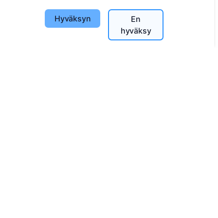
Etsi vainajia
Hyväksyn
En
Etsi hautausmaita
hyväksy
Palvelut
Yhteystiedot
SIA "CEMETY", LV40103618951
371 29144816
info@cemety.lv
Toimimme koko Suomessa!
Administrators
© 2013 - 2026 Cemety Kaikki oikeudet pidätetään
Tietosuojakäytännöt ja ehdot.