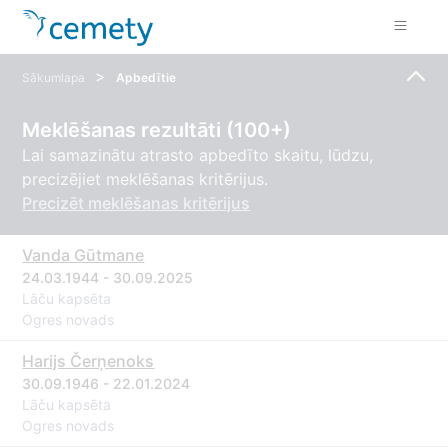
>
Sākumlapa
Apbedītie
Meklēšanas rezultāti (100+)
Lai samazinātu atrasto apbedīto skaitu, lūdzu,
precizējiet meklēšanas kritērijus.
Precizēt meklēšanas kritērijus
Vanda Gūtmane
24.03.1944 - 30.09.2025
Lāču kapsēta
Ogres novads
Harijs Čerņenoks
30.09.1946 - 22.01.2024
Lāču kapsēta
Ogres novads