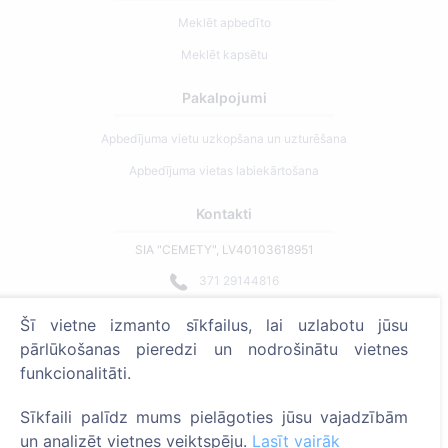
Meklēt apbedīto
Meklēt kapsētu
Pakalpojumi
Apbedījuma vietu uzkopšana un uzturēšana
Apbedījuma vietas labiekārtošana
Kontakti
SIA "CEMETY", LV40103618951
371 29144816
info@cemety.lv
Šī vietne izmanto sīkfailus, lai uzlabotu jūsu
Strādājam visā Latvijā!
pārlūkošanas pieredzi un nodrošinātu vietnes
funkcionalitāti.
Sīkfaili palīdz mums pielāgoties jūsu vajadzībām
un analizēt vietnes veiktspēju.
Lasīt vairāk
Administratoriem