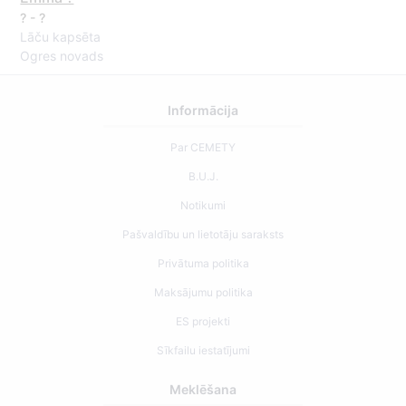
? - ?
Lāču kapsēta
Ogres novads
Informācija
Par CEMETY
B.U.J.
Notikumi
Pašvaldību un lietotāju saraksts
Privātuma politika
Maksājumu politika
ES projekti
Sīkfailu iestatījumi
Meklēšana