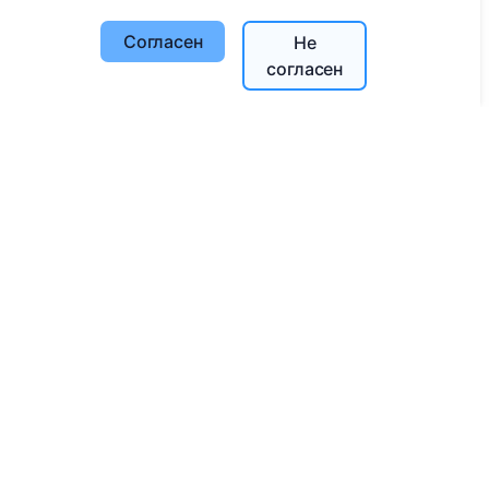
Поиск усопших
Согласен
Не
Поиск кладбищ
согласен
Услуги
Контакты
SIA "CEMETY", LV40103618951
371 29144816
info@cemety.lv
Мы работаем по всей стране!
Администраторы
© 2013 - 2026 Cemety Все права защищены
Политика конфиденциальности и условия.