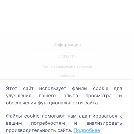
Информация
О CEMETY
Часто задаваемые вопросы
События
Список муниципалитетов и пользователей
Этот сайт использует файлы cookie для
улучшения вашего опыта просмотра и
Политика конфиденциальности
обеспечения функциональности сайта.
Политика платежей
Настройки cookie
Файлы cookie помогают нам адаптироваться к
вашим потребностям и анализировать
Поиск
производительность сайта.
Подробнее