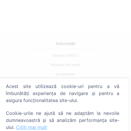
Informații
Despre CEMETY
Întrebări frecvente
Evenimente
Listă a comunelor și a utilizatorilor
Acest site utilizează cookie-uri pentru a vă
îmbunătăți experiența de navigare și pentru a
Politica de confidențialitate
asigura funcționalitatea site-ului.
Politica de plăți
Setări cookie-uri
Cookie-urile ne ajută să ne adaptăm la nevoile
dumneavoastră și să analizăm performanța site-
Caută
ului.
Citiți mai mult