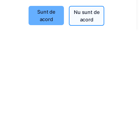
Caută decedați
Sunt de
Nu sunt de
Caută cimitire
acord
acord
Servicii
Contacte
SIA "CEMETY", LV40103618951
371 29144816
info@cemety.lv
Activăm în toată țara!
Administratori
© 2013 - 2026 Cemety Toate drepturile rezervate
Politica de confidențialitate și termeni.