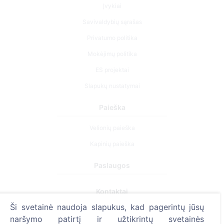
Įvykiai
Savivaldybių sąrašas
Privatumo politika
Mokėjimų politika
ES projektai
Slapukų nustatymai
Paieška
Velionių paieška
Kapinių paieška
Paslaugos
Kontaktai
Ši svetainė naudoja slapukus, kad pagerintų jūsų
SIA "CEMETY", LV40103618951
naršymo patirtį ir užtikrintų svetainės