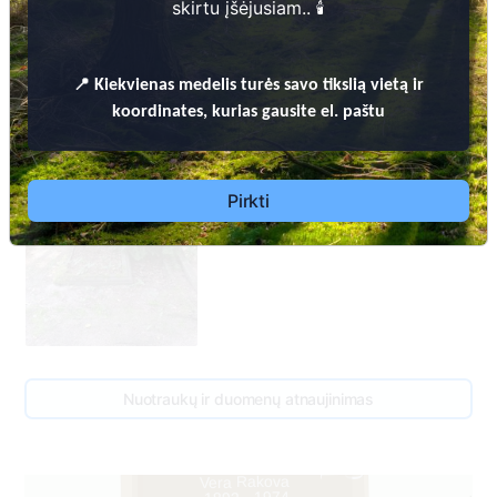
skirtu įšėjusiam.. 🕯️
📍
Kiekvienas
medelis turės savo tikslią vietą ir
koordinates, kurias gausite el. paštu
Pirkti
Nuotraukų ir duomenų atnaujinimas
2
Georgijs Rakovs
1932 - 1997
0
1
Vera Rakova