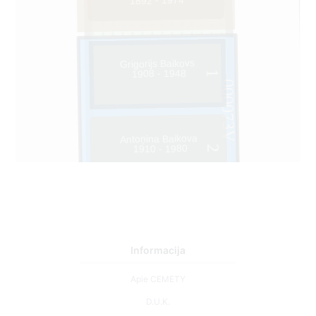
1892 - 1974
Grigorijs Baikovs
1908 - 1948
1
000073V
Antoņina Baikova
1910 - 1980
2
Informacija
Apie CEMETY
D.U.K.