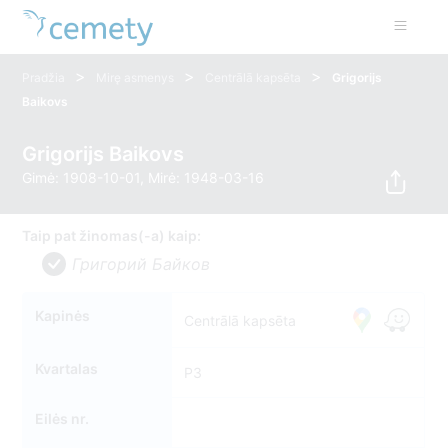
>
>
>
Pradžia
Mirę asmenys
Centrālā kapsēta
Grigorijs
Baikovs
Grigorijs Baikovs
Gimė: 1908-10-01, Mirė: 1948-03-16
Taip pat žinomas(-a) kaip:
Григорий Байков
Kapinės
Centrālā kapsēta
Kvartalas
P3
Eilės nr.