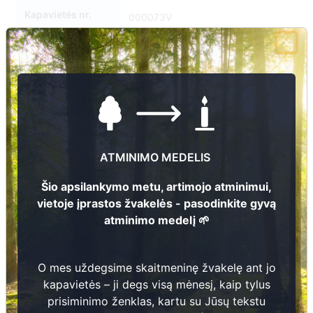
Kapavietės nr.
000073V
ATMINIMO MEDELIS
Šio apsilankymo metu, artimojo atminimui,
vietoje įprastos žvakelės - pasodinkite gyvą
atminimo medelį 🌱
O mes uždegsime skaitmeninę žvakelę ant jo
kapavietės – ji degs visą mėnesį, kaip tylus
prisiminimo ženklas, kartu su Jūsų tekstu