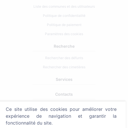
Liste des communes et des utilisateurs
Politique de confidentialité
Politique de paiement
Paramètres des cookies
Recherche
Rechercher des défunts
Rechercher des cimetières
Services
Contacts
SIA "CEMETY", LV40103618951
Ce site utilise des cookies pour améliorer votre
371 29144816
expérience de navigation et garantir la
fonctionnalité du site.
info@cemety.lv