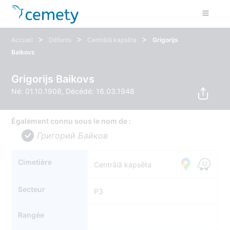
>
>
>
Accueil
Défunts
Centrālā kapsēta
Grigorijs
Baikovs
Grigorijs Baikovs
Né: 01.10.1908, Décédé: 16.03.1948
Également connu sous le nom de :
Григорий Байков
Cimetière
Centrālā kapsēta
Secteur
P3
Rangée