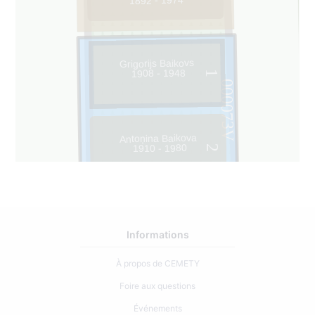
1892 - 1974
Grigorijs Baikovs
1908 - 1948
1
000073V
Antoņina Baikova
1910 - 1980
2
Informations
À propos de CEMETY
Foire aux questions
Événements