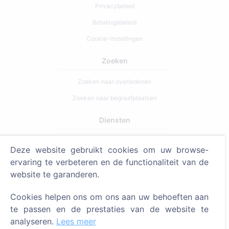
Privacybeleid
Betalingsbeleid
Cookie-instellingen
Zoeken
Zoeken naar overledenen
Zoeken naar begraafplaatsen
Diensten
Contacten
Deze website gebruikt cookies om uw browse-
ervaring te verbeteren en de functionaliteit van de
SIA "CEMETY", LV40103618951
website te garanderen.
371 29144816
Cookies helpen ons om ons aan uw behoeften aan
info@cemety.lv
te passen en de prestaties van de website te
Wij opereren door het hele land!
analyseren.
Lees meer