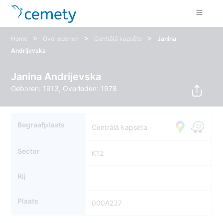
>
>
>
Home
Overledenen
Centrālā kapsēta
Janina
Andrijevska
Janina Andrijevska
Geboren: 1913, Overleden: 1978
Begraafplaats
Centrālā kapsēta
Sector
K12
Rij
Plaats
000A237