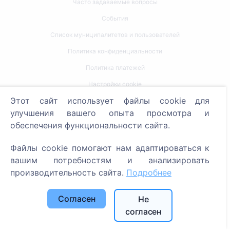
Часто задаваемые вопросы
События
Список муниципалитетов и пользователей
Политика конфиденциальности
Политика платежей
Настройки cookie
Этот сайт использует файлы cookie для
Поиск
улучшения вашего опыта просмотра и
обеспечения функциональности сайта.
Поиск усопших
Поиск кладбищ
Файлы cookie помогают нам адаптироваться к
вашим потребностям и анализировать
Услуги
производительность сайта.
Подробнее
Контакты
Согласен
Не
согласен
SIA "CEMETY", LV40103618951
371 29144816