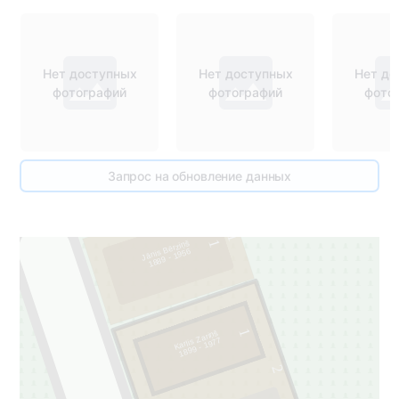
Нет доступных
Нет доступных
Нет до
фотографий
фотографий
фото
Запрос на обновление данных
1
1
Jānis Bērziņš
1889 - 1956
1
Karlis Zariņš
1899 - 1977
2