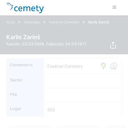
>
>
>
Inicio
Fallecidos
Fawkner Cemetery
Karlis Zariņš
Karlis Zariņš
Nacido: 03.03.1899, Fallecido: 04.04.1977
Cementerio
Fawkner Cemetery
Sector
Fila
Lugar
002