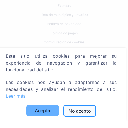
Eventos
Lista de municipios y usuarios
Política de privacidad
Política de pagos
Configuración de cookies
Búsqueda
Este sitio utiliza cookies para mejorar su
experiencia de navegación y garantizar la
Buscar fallecidos
funcionalidad del sitio.
Buscar cementerios
Las cookies nos ayudan a adaptarnos a sus
Servicios
necesidades y analizar el rendimiento del sitio.
Leer más
Contactos
Acepto
No acepto
SIA "CEMETY", LV40103618951
371 29144816