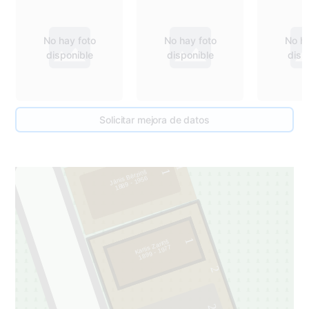
No hay foto
No hay foto
No ha
disponible
disponible
disp
Solicitar mejora de datos
1
1
Jānis Bērziņš
1889 - 1956
1
Karlis Zariņš
1899 - 1977
2
2