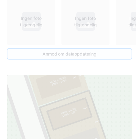
Ingen foto
Ingen foto
Inge
tilgængelig
tilgængelig
tilgæ
Anmod om dataopdatering
1
1
Jānis Bērziņš
1889 - 1956
1
Karlis Zariņš
1899 - 1977
2
2