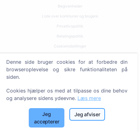
Begivenheder
Liste over kommuner og brugere
Privatlivspolitik
Betalingspolitik
Cookieindstillinger
Søg
Denne side bruger cookies for at forbedre din
browseroplevelse og sikre funktionaliteten på
Søg efter afdøde
siden.
Søg efter kirkegårde
Cookies hjælper os med at tilpasse os dine behov
Tjenester
og analysere sidens ydeevne.
Læs mere
Kontakt
Jeg
Jeg afviser
accepterer
SIA "CEMETY", LV40103618951
371 29144816