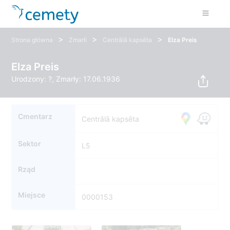
>
>
>
Strona główna
Zmarli
Centrālā kapsēta
Elza Preis
Elza Preis
Urodzony: ?, Zmarły: 17.06.1936
Cmentarz
Centrālā kapsēta
Sektor
L5
Rząd
Miejsce
0000153