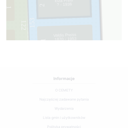
Elza Preis
? - 1936
2
1
153
122
Valdis Preiss
1870 - 1953
1
2
Informacje
O CEMETY
Najczęściej zadawane pytania
Wydarzenia
Lista gmin i użytkowników
Polityka prywatności