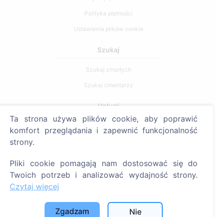
Polityka płatności
Ustawienia plików cookie
Szukaj
Szukaj zmarłych
Szukaj cmentarzy
Usługi
Ta strona używa plików cookie, aby poprawić
komfort przeglądania i zapewnić funkcjonalność
Kontakty
strony.
SIA "CEMETY", LV40103618951
Pliki cookie pomagają nam dostosować się do
371 29144816
Twoich potrzeb i analizować wydajność strony.
info@cemety.lv
Czytaj więcej
Działamy na terenie całego kraju!
Zgadzam
Nie