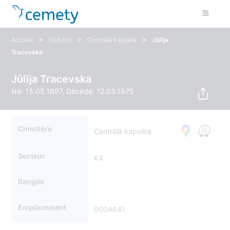
>
>
>
Accueil
Défunts
Centrālā kapsēta
Jūlīja
Tracevska
Jūlīja Tracevska
Né: 15.05.1897, Décédé: 12.03.1975
Cimetière
Centrālā kapsēta
Secteur
K4
Rangée
Emplacement
000A641