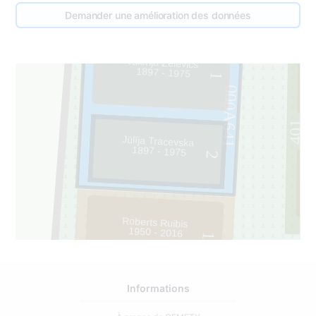
Demander une amélioration des données
Valerija Želēvičs
1897 - 1975
1
000A641
401
Jūlīja Tracevska
1897 - 1975
2
Roberts Ruibis
1950 - 2016
1
0
Informations