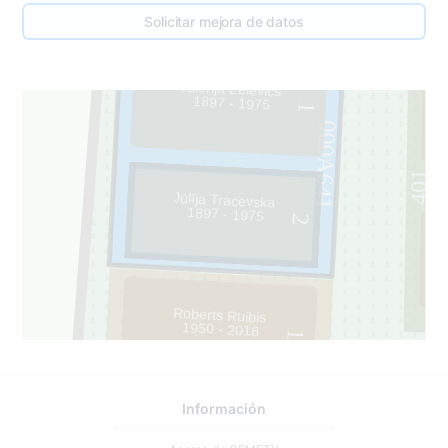
Solicitar mejora de datos
Valerija Želēvičs
1897 - 1975
1
000A641
401
Jūlīja Tracevska
1897 - 1975
2
Roberts Ruibis
1950 - 2016
1
0
Información