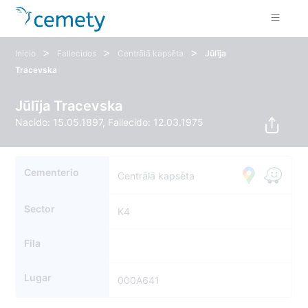
>
>
>
Inicio
Fallecidos
Centrālā kapsēta
Jūlīja
Tracevska
Jūlīja Tracevska
Nacido: 15.05.1897, Fallecido: 12.03.1975
Cementerio
Centrālā kapsēta
Sector
K4
Fila
Lugar
000A641