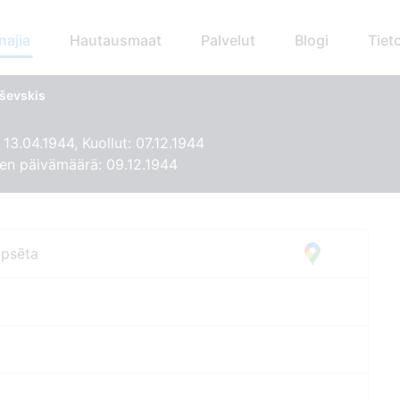
najia
Hautausmaat
Palvelut
Blogi
Tiet
ševskis
 13.04.1944, Kuollut: 07.12.1944
en päivämäärä: 09.12.1944
apsēta