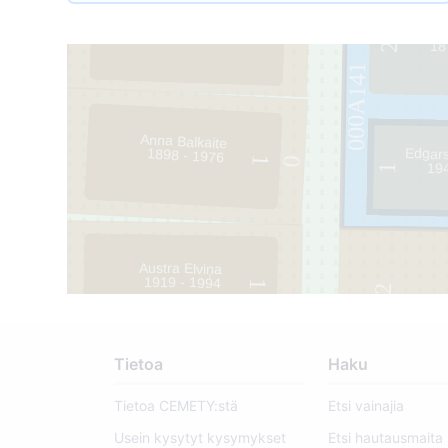
Fric
1
0
18
2
000A141
Anna Balkaite
Edgars
1898 - 1976
1
0
19
1
Austra Elviņa
1919 - 1994
1
2
65
0
Tietoa
Haku
Tietoa CEMETY:stä
Etsi vainajia
Usein kysytyt kysymykset
Etsi hautausmaita