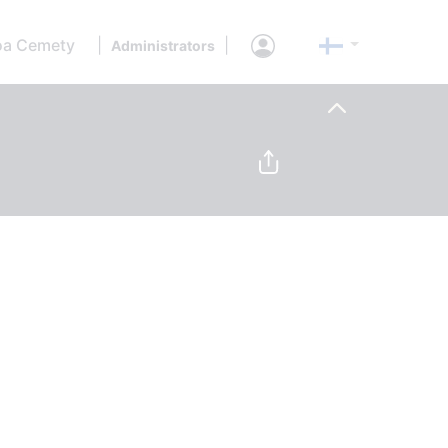
oa Cemety
|
|
Administrators