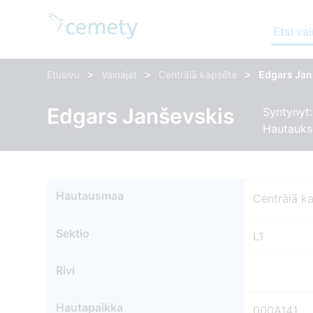
Etsi vai
>
>
>
Etusivu
Vainajat
Centrālā kapsēta
Edgars Jan
Edgars Janševskis
Syntynyt:
Hautauks
Hautausmaa
Centrālā k
Sektio
L1
Rivi
Hautapaikka
000A141