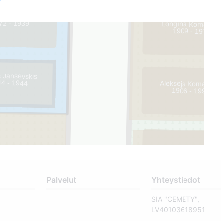
is Strautiņš
72 - 1939
Longīna Komarovs
1909 - 1978
 Janševskis
44 - 1944
Aleksejs Komarovs
1906 - 1990
Palvelut
Yhteystiedot
SIA "CEMETY",
LV40103618951