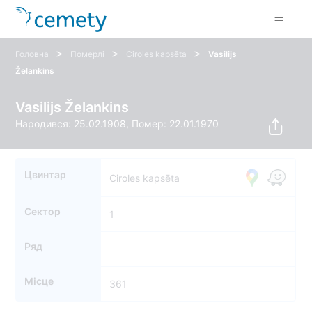
>
>
>
Головна
Померлі
Ciroles kapsēta
Vasilijs
Želankins
Vasilijs Želankins
Народився: 25.02.1908, Помер: 22.01.1970
Цвинтар
Ciroles kapsēta
Сектор
1
Ряд
Місце
361