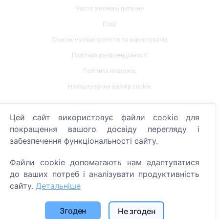
Часто задавані питання
Події
Список муніципалітетів та користувачів
Політика конфіденційності
Політика платежів
Налаштування файлів cookie
Пошук
Цей сайт використовує файли cookie для
Пошук померлих
покращення вашого досвіду перегляду і
забезпечення функціональності сайту.
Пошук кладовищ
Файли cookie допомагають нам адаптуватися
Послуги
до ваших потреб і аналізувати продуктивність
сайту.
Детальніше
Контакти
SIA "CEMETY", LV40103618951
Згоден
Не згоден