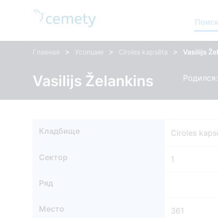
Поиск
>
>
>
Главная
Усопшие
Ciroles kapsēta
Vasilijs Ž
Vasilijs Želankins
Родился: 
Кладбище
Ciroles kaps
Сектор
1
Ряд
Место
361