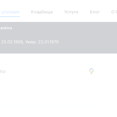
 усопших
Кладбища
Услуги
Блог
О 
elankins
25.02.1908, Умер: 22.01.1970
ēta