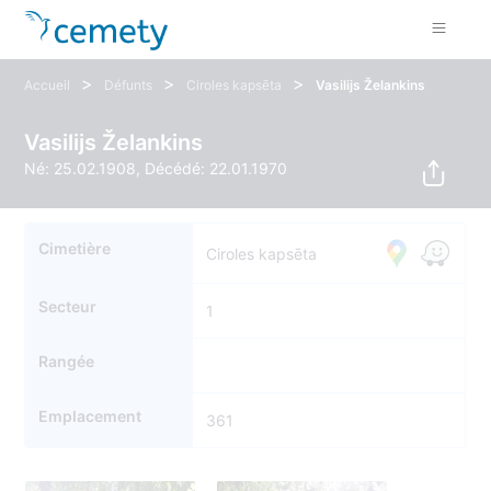
>
>
>
Accueil
Défunts
Ciroles kapsēta
Vasilijs Želankins
Vasilijs Želankins
Né: 25.02.1908, Décédé: 22.01.1970
Cimetière
Ciroles kapsēta
Secteur
1
Rangée
Emplacement
361