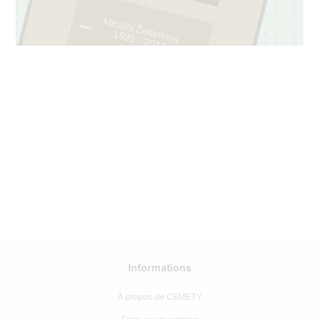
Mihails Želankins
1
1935 - 2019
34
Informations
À propos de CEMETY