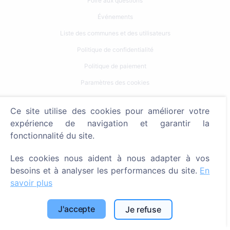
Foire aux questions
Événements
Liste des communes et des utilisateurs
Politique de confidentialité
Politique de paiement
Paramètres des cookies
Recherche
Ce site utilise des cookies pour améliorer votre
expérience de navigation et garantir la
Rechercher des défunts
fonctionnalité du site.
Rechercher des cimetières
Les cookies nous aident à nous adapter à vos
Services
besoins et à analyser les performances du site.
En
savoir plus
Contacts
J'accepte
Je refuse
SIA "CEMETY", LV40103618951
371 29144816