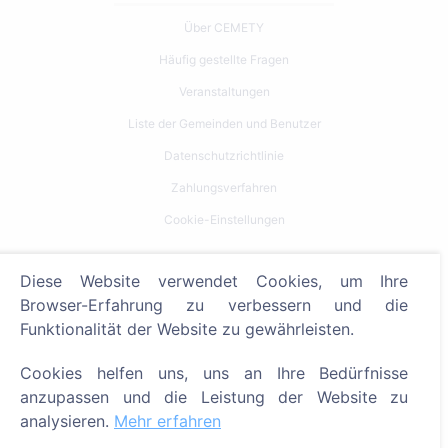
Über CEMETY
Häufig gestellte Fragen
Veranstaltungen
Liste der Gemeinden und Benutzer
Datenschutzrichtlinie
Zahlungsverfahren
Cookie-Einstellungen
Suche
Diese Website verwendet Cookies, um Ihre
Browser-Erfahrung zu verbessern und die
Bestattete suchen
Funktionalität der Website zu gewährleisten.
Friedhöfe suchen
Cookies helfen uns, uns an Ihre Bedürfnisse
Dienstleistungen
anzupassen und die Leistung der Website zu
analysieren.
Mehr erfahren
Kontakt