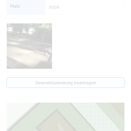
Platz
0009
9
Datenaktualisierung beantragen
9
3
5
-
2
0
0