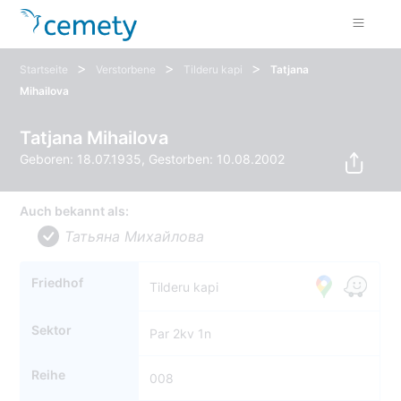
>
>
>
Startseite
Verstorbene
Tilderu kapi
Tatjana
Mihailova
Tatjana Mihailova
Geboren: 18.07.1935, Gestorben: 10.08.2002
Auch bekannt als:
Татьяна Михайлова
Friedhof
Tilderu kapi
Sektor
Par 2kv 1n
Reihe
008